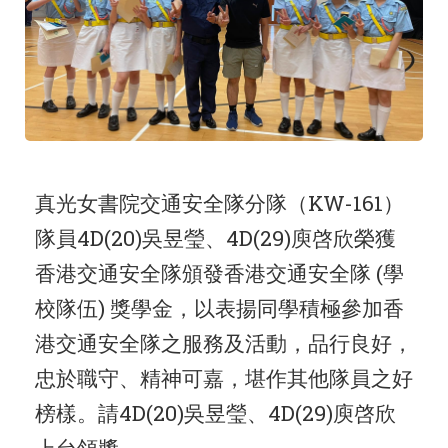
真光女書院交通安全隊分隊（KW-161）
隊員4D(20)吳昱瑩、4D(29)庾啓欣榮獲
香港交通安全隊頒發香港交通安全隊 (學
校隊伍) 獎學金，以表揚同學積極參加香
港交通安全隊之服務及活動，品行良好，
忠於職守、精神可嘉，堪作其他隊員之好
榜樣。請4D(20)吳昱瑩、4D(29)庾啓欣