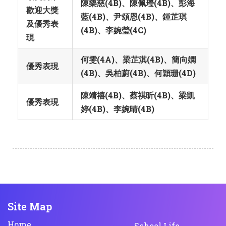
陳樂慈(4B)、陳佩㼆(4B)、彭海
歡迎大獎
藍(4B)、尹頌恩(4B)、鍾芷琪
及優秀表
(4B)、李婉瑩(4C)
現
何雯(4A)、梁芷淇(4B)、簡向嫻
優秀表現
(4B)、吳柏蔚(4B)、何穎珊(4D)
陳靖禧(4B)、蔡祺昕(4B)、梁凱
優秀表現
婷(4B)、李婉晴(4B)
Site Map
Home
School Life