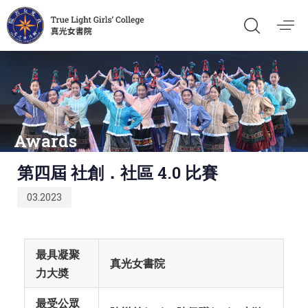
Awards
Published
第四屆 社創．社區 4.0 比賽
on:
03.2023
最具凝聚
真光女書院
力大奬
最受公眾