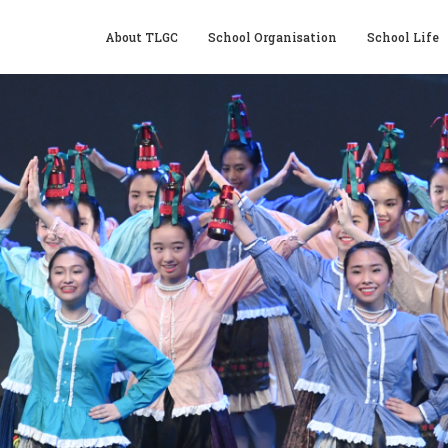
About TLGC
School Organisation
School Life