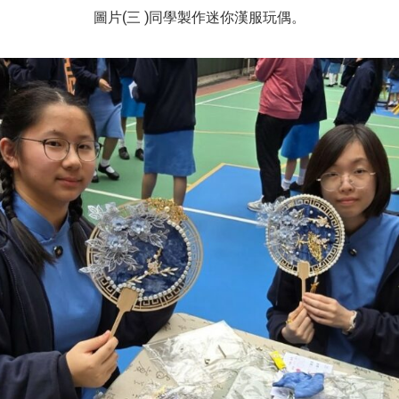
圖片(三 )同學製作迷你漢服玩偶。