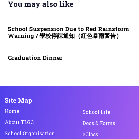
You may also like
3 weeks ago
NEWS & EVENTS
School Suspension Due to Red Rainstorm
Warning / 學校停課通知（紅色暴雨警告）
4 weeks ago
NEWS & EVENTS
Graduation Dinner
Site Map
Home
School Life
About TLGC
Docs & Forms