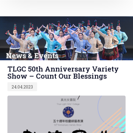
News & Events
Published
TLGC 50th Anniversary Variety
on:
Show – Count Our Blessings
24.04.2023