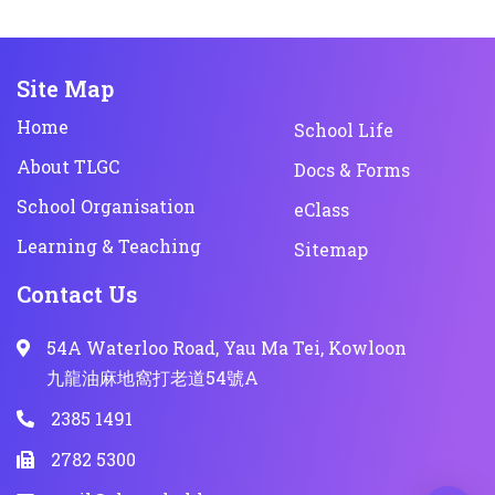
Site Map
Home
School Life
About TLGC
Docs & Forms
School Organisation
eClass
Learning & Teaching
Sitemap
Contact Us
54A Waterloo Road, Yau Ma Tei, Kowloon
九龍油麻地窩打老道54號A
2385 1491
2782 5300