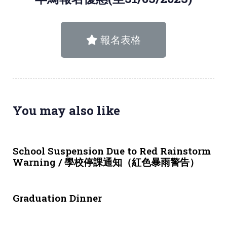
報名表格
You may also like
3 weeks ago
NEWS & EVENTS
School Suspension Due to Red Rainstorm
Warning / 學校停課通知（紅色暴雨警告）
1 month ago
NEWS & EVENTS
Graduation Dinner