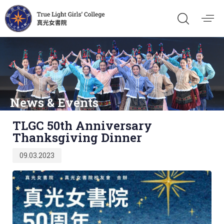
News & Events
Published
TLGC 50th Anniversary
on:
Thanksgiving Dinner
09.03.2023